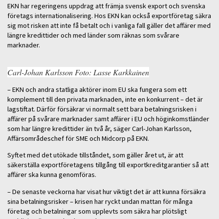
EKN har regeringens uppdrag att främja svensk export och svenska
företags internationalisering. Hos EKN kan också exportföretag säkra
sig mot risken att inte få betalt och i vanliga fall gäller det affärer med
längre kredittider och med länder som räknas som svårare
marknader.
Carl-Johan Karlsson Foto: Lasse Karkkainen
– EKN och andra statliga aktörer inom EU ska fungera som ett
komplement till den privata marknaden, inte en konkurrent – det är
lagstiftat. Därför försäkrar vi normalt sett bara betalningsrisken i
affärer på svårare marknader samt affärer i EU och höginkomstländer
som har längre kredittider än två år, säger Carl-Johan Karlsson,
Affärsområdeschef för SME och Midcorp på EKN.
Syftet med det utökade tillståndet, som gäller året ut, är att
säkerställa exportföretagens tillgång till exportkreditgarantier så att
affärer ska kunna genomföras.
– De senaste veckorna har visat hur viktigt det är att kunna försäkra
sina betalningsrisker – krisen har ryckt undan mattan för många
företag och betalningar som upplevts som säkra har plötsligt