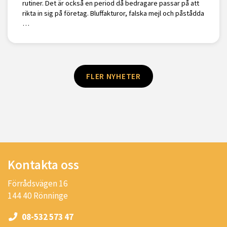
rutiner. Det är också en period då bedragare passar på att
rikta in sig på företag. Bluffakturor, falska mejl och påstådda
…
FLER NYHETER
Kontakta oss
Förrådsvägen 16
144 40 Rönninge
08-532 573 47