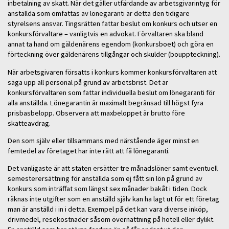
inbetalning av skatt. När det gäller utfärdande av arbetsgivarintyg för
anställda som omfattas av lönegaranti är detta den tidigare
styrelsens ansvar. Tingsrätten fattar beslut om konkurs och utser en
konkursförvaltare – vanligtvis en advokat. Förvaltaren ska bland
annat ta hand om gäldenärens egendom (konkursboet) och göra en
förteckning över gäldenärens tillgångar och skulder (bouppteckning).
När arbetsgivaren försatts i konkurs kommer konkursförvaltaren att
säga upp all personal på grund av arbetsbrist. Det är
konkursförvaltaren som fattar individuella beslut om lönegaranti för
alla anställda. Lönegarantin är maximalt begränsad till högst fyra
prisbasbelopp. Observera att maxbeloppet är brutto före
skatteavdrag.
Den som själv eller tillsammans med närstående äger minst en
femtedel av företaget har inte rätt att få lönegaranti.
Det vanligaste är att staten ersätter tre månadslöner samt eventuell
semesterersättning för anställda som ej fått sin lön på grund av
konkurs som inträffat som längst sex månader bakåt i tiden. Dock
räknas inte utgifter som en anställd själv kan ha lagt ut för ett företag
man är anställd i in i detta. Exempel på det kan vara diverse inköp,
drivmedel, resekostnader såsom övernattning på hotell eller dylikt.