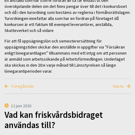
En anställd som har större fordran än så får endast ut den
överskjutande delen om det finns pengar över till det i konkursboet
och då i den turordning som bestäms av reglerna i förmånsrättslagen.
Turordningen innefattar alla som har en fordran på företaget då
konkursen är ett faktum till exempel leverantörer, anställda,
Skatteverket och så vidare
För att få uppsägningslön och semesterersättning för
uppsägningstiden skickar den anställde in uppgifter via ”Försäkran
enligt lönegarantilagen” tillsammans med ett intyg om att personen
är anmäld som arbetssökande på Arbetsförmedlingen. Underlaget
ska skickas in den 20:e varje månad till Länsstyrelsen så länge
lönegarantiperioden varar.
Föregående
Nästa
12 juni 2026
Vad kan friskvårdsbidraget
användas till?