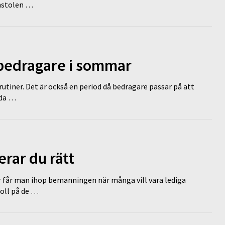
omstolen …
 bedragare i sommar
tiner. Det är också en period då bedragare passar på att
dda …
erar du rätt
r får man ihop bemanningen när många vill vara lediga
koll på de …