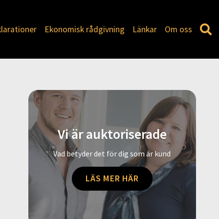
larationer
Ekonomisk rådgivning
Länkar
Om oss
Vi är auktoriserade
Vad betyder det för dig som är kund
LÄS MER HÄR