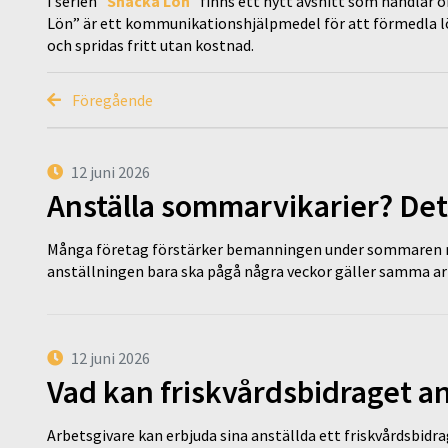
I serien ”
Snacka Lön
” finns ett nytt avsnitt som handlar 
Lön” är ett kommunikationshjälpmedel för att förmedla lön
och spridas fritt utan kostnad.
Föregående
12 juni 2026
Anställa sommarvikarier? Det
Många företag förstärker bemanningen under sommaren m
anställningen bara ska pågå några veckor gäller samma a
12 juni 2026
Vad kan friskvårdsbidraget an
Arbetsgivare kan erbjuda sina anställda ett friskvårdsbidra