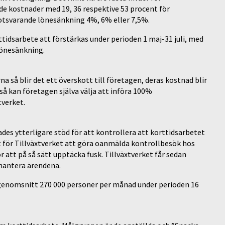
de kostnader med 19, 36 respektive 53 procent för
 motsvarande lönesänkning 4%, 6% eller 7,5%.
ttidsarbete att förstärkas under perioden 1 maj-31 juli, med
önesänkning.
a så blir det ett överskott till företagen, deras kostnad blir
så kan företagen själva välja att införa 100%
tverket.
des ytterligare stöd för att kontrollera att korttidsarbetet
t för Tillväxtverket att göra oanmälda kontrollbesök hos
att på så sätt upptäcka fusk. Tillväxtverket får sedan
 hantera ärendena.
genomsnitt 270 000 personer per månad under perioden 16