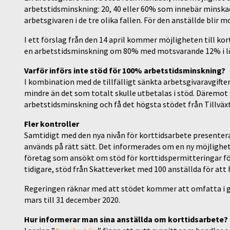
arbetstidsminskning: 20, 40 eller 60% som innebär minska
arbetsgivaren i de tre olika fallen. För den anställde blir
I ett förslag från den 14 april kommer möjligheten till kor
en arbetstidsminskning om 80% med motsvarande 12% i l
Varför införs inte stöd för 100% arbetstidsminskning?
I kombination med de tillfälligt sänkta arbetsgivaravgiftern
mindre än det som totalt skulle utbetalas i stöd. Däremot 
arbetstidsminskning och få det högsta stödet från Tillväx
Fler kontroller
Samtidigt med den nya nivån för korttidsarbete presentera
används på rätt sätt. Det informerades om en ny möjlighe
företag som ansökt om stöd för korttidspermitteringar för 
tidigare, stöd från Skatteverket med 100 anställda för att
Regeringen räknar med att stödet kommer att omfatta i 
mars till 31 december 2020.
Hur informerar man sina anställda om korttidsarbete?