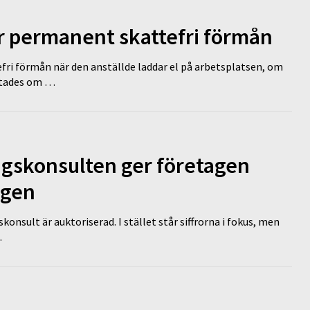
ir permanent skattefri förmån
efri förmån när den anställde laddar el på arbetsplatsen, om
lutades om …
ngskonsulten ger företagen
ägen
nsult är auktoriserad. I stället står siffrorna i fokus, men
…