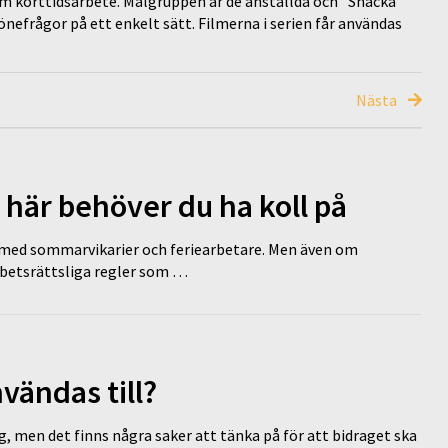
om korttidsarbete. Målgruppen är de anställda och ”Snacka
efrågor på ett enkelt sätt. Filmerna i serien får användas
Nästa
 här behöver du ha koll på
ed sommarvikarier och feriearbetare. Men även om
rbetsrättsliga regler som …
vändas till?
g, men det finns några saker att tänka på för att bidraget ska