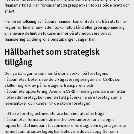
finansmarknad. Han förklarar att begreppet kan tolkas både brett och
snävt:
– En bred tolkning av hållbara finanser kan omfatta allt från att ta fram
regler för finansmarknaden till klimatbistånd eller grön upphandling.
En snävare definition fokuserar mer på att mobilisera privat
finansiering till den gröna omställningen, säger han.
Hållbarhet som strategisk
tillgång
De nya EU-lagarna kommer få stor inverkan på företagens
hållbarhetsarbete. En av de viktigaste regleringarna är CSRD, som
ställer högre krav på företagens transparens och
hållbarhetsrapportering. Även om CSRD inledningsvis bara omfattar
noterade företag, kommer det att påverka mindre företag som är
leverantörer och kunder till de större företagen.
– Större företag och investerare kommer att efterfråga
hållbarhetsinformation från mindre leverantörer för sina egna
rapporter. Det innebär att även mindre företag, som egentligen inte
formellt omfattas av lagen, kan behöva redovisa uppgifter som