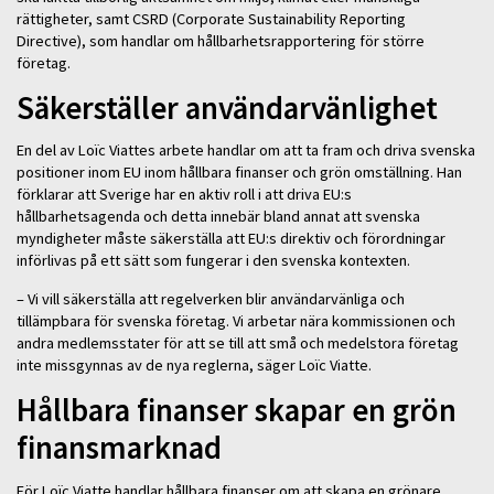
rättigheter, samt CSRD (Corporate Sustainability Reporting
Directive), som handlar om hållbarhetsrapportering för större
företag.
Säkerställer användarvänlighet
En del av Loïc Viattes arbete handlar om att ta fram och driva svenska
positioner inom EU inom hållbara finanser och grön omställning. Han
förklarar att Sverige har en aktiv roll i att driva EU:s
hållbarhetsagenda och detta innebär bland annat att svenska
myndigheter måste säkerställa att EU:s direktiv och förordningar
införlivas på ett sätt som fungerar i den svenska kontexten.
– Vi vill säkerställa att regelverken blir användarvänliga och
tillämpbara för svenska företag. Vi arbetar nära kommissionen och
andra medlemsstater för att se till att små och medelstora företag
inte missgynnas av de nya reglerna, säger Loïc Viatte.
Hållbara finanser skapar en grön
finansmarknad
För Loïc Viatte handlar hållbara finanser om att skapa en grönare