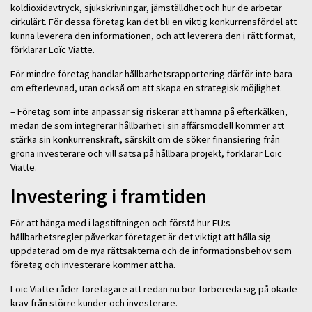
koldioxidavtryck, sjukskrivningar, jämställdhet och hur de arbetar
cirkulärt. För dessa företag kan det bli en viktig konkurrensfördel att
kunna leverera den informationen, och att leverera den i rätt format,
förklarar Loïc Viatte.
För mindre företag handlar hållbarhetsrapportering därför inte bara
om efterlevnad, utan också om att skapa en strategisk möjlighet.
– Företag som inte anpassar sig riskerar att hamna på efterkälken,
medan de som integrerar hållbarhet i sin affärsmodell kommer att
stärka sin konkurrenskraft, särskilt om de söker finansiering från
gröna investerare och vill satsa på hållbara projekt, förklarar Loïc
Viatte.
Investering i framtiden
För att hänga med i lagstiftningen och förstå hur EU:s
hållbarhetsregler påverkar företaget är det viktigt att hålla sig
uppdaterad om de nya rättsakterna och de informationsbehov som
företag och investerare kommer att ha.
Loïc Viatte råder företagare att redan nu bör förbereda sig på ökade
krav från större kunder och investerare.