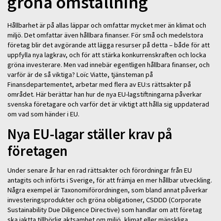
gröna omställning
Hållbarhet är på allas läppar och omfattar mycket mer än klimat och
miljö. Det omfattar även hållbara finanser. För små och medelstora
företag blir det avgörande att lägga resurser på detta – både för att
uppfylla nya lagkrav, och för att stärka konkurrenskraften och locka
gröna investerare. Men vad innebär egentligen hållbara finanser, och
varför är de så viktiga? Loïc Viatte, tjänsteman på
Finansdepartementet, arbetar med flera av EU:s rättsakter på
området. Här berättar han hur de nya EU-lagstiftningarna påverkar
svenska företagare och varför det är viktigt att hålla sig uppdaterad
om vad som händer i EU.
Nya EU-lagar ställer krav på
företagen
Under senare år har en rad rättsakter och förordningar från EU
antagits och införts i Sverige, för att främja en mer hållbar utveckling.
Några exempel är Taxonomiförordningen, som bland annat påverkar
investeringsprodukter och gröna obligationer, CSDDD (Corporate
Sustainability Due Diligence Directive) som handlar om att företag
ska iaktta tillbörlig aktsamhet om miljö, klimat eller mänskliga