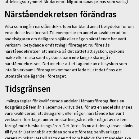
utdelningsutrymmet får däremot tillgodoräknas precis som vanligt.
Närståendekretsen förändras
Vilka som ingår i närståendekretsen har bland annat betydelse för om
en andel är kvalificerad. Till exempel är en andel är kvalificerad för
andelsägaren om delägaren själv eller någon närstående har varit
verksam i betydande omfattning i företaget. Nu föreslås
närståendekretsen att minska på det sättet att syskon, syskons
make eller maka samt syskons barn inte längre ska ingå i
närståendekretsen. Det innebär att ett ägande av ett syskon som
inte är verksam i företaget kommer att leda till att det finns ett
utomstående ägande i företaget.
Tidsgränsen
I många regler för kvalificerade andelar i fåmansföretag finns en
tidsgräns på fem år. Tillexempel krävs det, för att en andel ska anses
vara kvalificerad, att delägaren, eller någon närstående har varit
verksam i företaget under beskattningsåret eller något av de fem
föregående beskattningsåren. Det föreslås nu att den gränsen sänks
till fyra år. Det innebär att tiden som ett företag behöver ligga i
karens minskar. Det vill säga den tid som behövs för att andelen ska