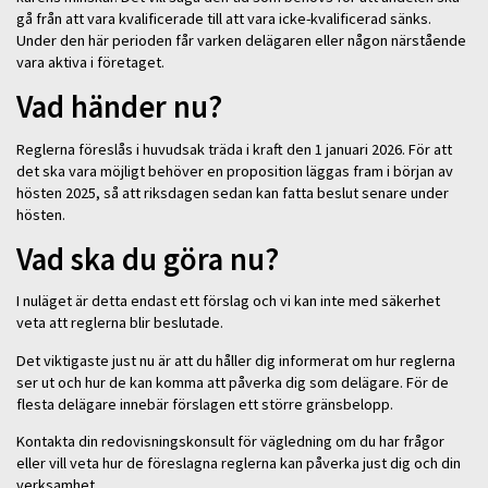
gå från att vara kvalificerade till att vara icke-kvalificerad sänks.
Under den här perioden får varken delägaren eller någon närstående
vara aktiva i företaget.
Vad händer nu?
Reglerna föreslås i huvudsak träda i kraft den 1 januari 2026. För att
det ska vara möjligt behöver en proposition läggas fram i början av
hösten 2025, så att riksdagen sedan kan fatta beslut senare under
hösten.
Vad ska du göra nu?
I nuläget är detta endast ett förslag och vi kan inte med säkerhet
veta att reglerna blir beslutade.
Det viktigaste just nu är att du håller dig informerat om hur reglerna
ser ut och hur de kan komma att påverka dig som delägare. För de
flesta delägare innebär förslagen ett större gränsbelopp.
Kontakta din redovisningskonsult för vägledning om du har frågor
eller vill veta hur de föreslagna reglerna kan påverka just dig och din
verksamhet.