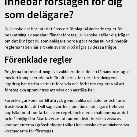
innebär förslagen för dig
som delägare?
Du kanske har hört att det finns ett förslag på ändrade regler för
beskattning av andelar i fåmansföretag. Du kanske ställer dig frågan
om det är något du som delägare borde göra redan nu. Vad innebär
reglerna? I den här artikeln svarar vi på några av dessa frågor.
Förenklade regler
Reglerna för beskattning av kvalificerade andelar i fåmansföretag är
mycket komplicerade och får ofta kritik för det. Utredningens
uppdrag har därför varit att förenkla och förbättra reglerna så att
företag ska uppmuntras att växa och anställa fler.
Förenklingar kommer till uttryck genom olika schabloner och färre
tröskelvärden, det vill säga värden som fåmansdelägare behöver
uppfylla för att omfattas av en regel. I och med schablonerna är det
också möjligt för Skatteverket att automatiskt beräkna vissa av
komponenterna i gränsbeloppet vilket kan minska de administrativa
kostnaderna för företaget.