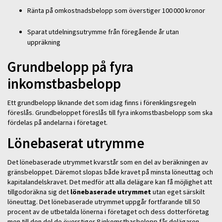
Ränta på omkostnadsbelopp som överstiger 100 000 kronor
Sparat utdelningsutrymme från föregående år utan
uppräkning
Grundbelopp på fyra
inkomstbasbelopp
Ett grundbelopp liknande det som idag finns i förenklingsregeln
föreslås. Grundbeloppet föreslås till fyra inkomstbasbelopp som ska
fördelas på andelarna i företaget.
Lönebaserat utrymme
Det lönebaserade utrymmet kvarstår som en del av beräkningen av
gränsbeloppet. Däremot slopas både kravet på minsta löneuttag och
kapitalandelskravet. Det medför att alla delägare kan få möjlighet att
tillgodoräkna sig det
lönebaserade utrymmet
utan eget särskilt
löneuttag. Det lönebaserade utrymmet uppgår fortfarande till 50
procent av de utbetalda lönerna i företaget och dess dotterföretag
men till den del de överstiger 8 inkomstbasbelopp får delägaren