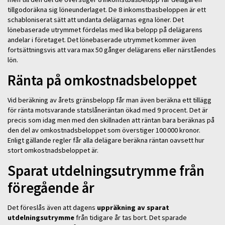
tillgodoräkna sig löneunderlaget. De 8 inkomstbasbeloppen är ett
schabloniserat sätt att undanta delägarnas egna löner. Det
lönebaserade utrymmet fördelas med lika belopp på delägarens
andelar i företaget. Det lönebaserade utrymmet kommer även
fortsättningsvis att vara max 50 gånger delägarens eller närståendes
lön.
Ränta på omkostnadsbeloppet
Vid beräkning av årets gränsbelopp får man även beräkna ett tillägg
för
ränta motsvarande statslåneräntan ökad med 9 procent. Det är
precis som idag men med den skillnaden att räntan bara beräknas på
den del av omkostnadsbeloppet som överstiger 100 000 kronor.
Enligt gällande regler får alla delägare beräkna räntan oavsett hur
stort omkostnadsbeloppet är.
Sparat utdelningsutrymme från
föregående år
Det föreslås även att dagens
uppräkning av sparat
utdelningsutrymme
från tidigare år tas bort. Det sparade