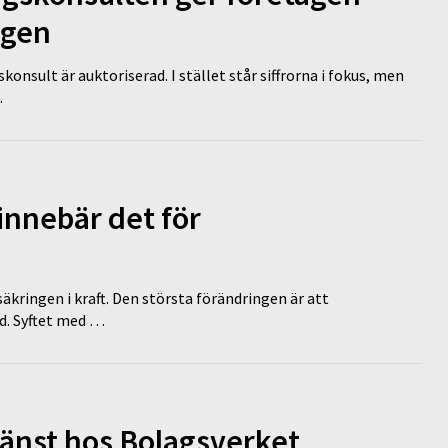
ägen
nsult är auktoriserad. I stället står siffrorna i fokus, men
…
innebär det för
äkringen i kraft. Den största förändringen är att
id. Syftet med …
tjänst hos Bolagsverket