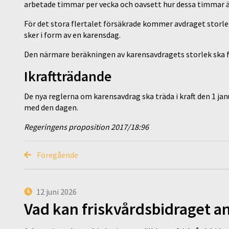
arbetade timmar per vecka och oavsett hur dessa timmar är
För det stora flertalet försäkrade kommer avdraget stor
sker i form av en karensdag.
Den närmare beräkningen av karensavdragets storlek ska
Ikraftträdande
De nya reglerna om karensavdrag ska träda i kraft den 1 ja
med den dagen.
Regeringens proposition 2017/18:96
Föregående
12 juni 2026
Vad kan friskvårdsbidraget an