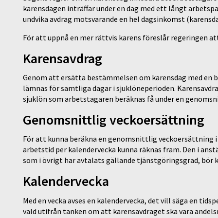
karensdagen inträffar under en dag med ett långt arbetsp
undvika avdrag motsvarande en hel dagsinkomst (karensdag
För att uppnå en mer rättvis karens föreslår regeringen at
Karensavdrag
Genom att ersätta bestämmelsen om karensdag med en b
lämnas för samtliga dagar i sjuklöneperioden. Karensavdra
sjuklön som arbetstagaren beräknas få under en genomsnit
Genomsnittlig veckoersättning
För att kunna beräkna en genomsnittlig veckoersättning 
arbetstid per kalendervecka kunna räknas fram. Den i ans
som i övrigt har avtalats gällande tjänstgöringsgrad, bör 
Kalendervecka
Med en vecka avses en kalendervecka, det vill säga en tids
vald utifrån tanken om att karensavdraget ska vara andel