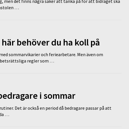
g, men det finns några saker att tänka på för att bidraget ska
omstolen …
 här behöver du ha koll på
ed sommarvikarier och feriearbetare. Men även om
rbetsrättsliga regler som …
 bedragare i sommar
tiner. Det är också en period då bedragare passar på att
dda …