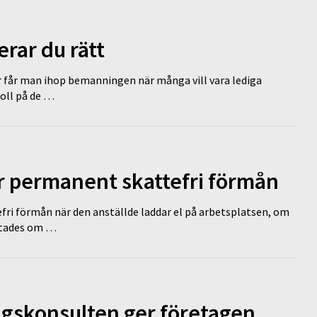
erar du rätt
r får man ihop bemanningen när många vill vara lediga
koll på de …
ir permanent skattefri förmån
efri förmån när den anställde laddar el på arbetsplatsen, om
lutades om …
ngskonsulten ger företagen