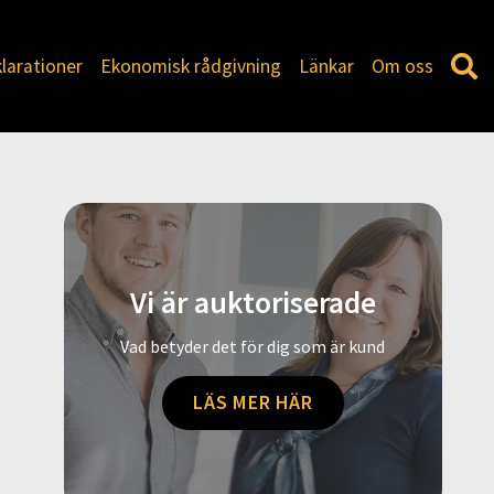
larationer
Ekonomisk rådgivning
Länkar
Om oss
Vi är auktoriserade
Vad betyder det för dig som är kund
LÄS MER HÄR