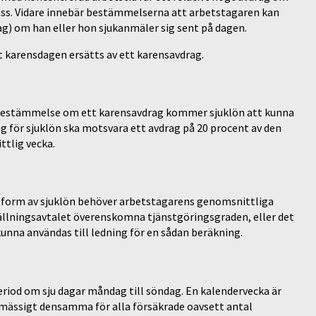
ass. Vidare innebär bestämmelserna att arbetstagaren kan
) om han eller hon sjukanmäler sig sent på dagen.
t karensdagen ersätts av ett karensavdrag.
estämmelse om ett karensavdrag kommer sjuklön att kunna
g för sjuklön ska motsvara ett avdrag på 20 procent av den
tlig vecka.
i form av sjuklön behöver arbetstagarens genomsnittliga
tällningsavtalet överenskomna tjänstgöringsgraden, eller det
kunna användas till ledning för en sådan beräkning.
period om sju dagar måndag till söndag. En kalendervecka är
smässigt densamma för alla försäkrade oavsett antal