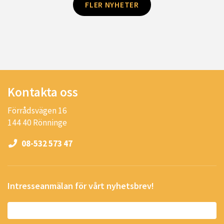
FLER NYHETER
Kontakta oss
Förrådsvägen 16
144 40 Rönninge
08-532 573 47
Intresseanmälan för vårt nyhetsbrev!