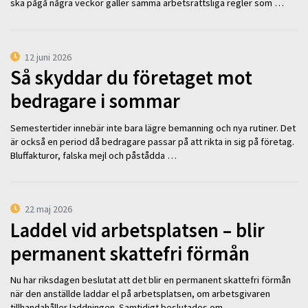
ska pågå några veckor gäller samma arbetsrättsliga regler som …
12 juni 2026
Så skyddar du företaget mot
bedragare i sommar
Semestertider innebär inte bara lägre bemanning och nya rutiner. Det
är också en period då bedragare passar på att rikta in sig på företag.
Bluffakturor, falska mejl och påstådda …
22 maj 2026
Laddel vid arbetsplatsen – blir
permanent skattefri förmån
Nu har riksdagen beslutat att det blir en permanent skattefri förmån
när den anställde laddar el på arbetsplatsen, om arbetsgivaren
tillhandahåller laddningen. Samtidigt beslutades om …