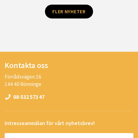
FLER NYHETER
Kontakta oss
Förrådsvägen 16
144 40 Rönninge
08-532 573 47
Intresseanmälan för vårt nyhetsbrev!