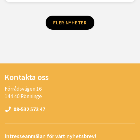
FLER NYHETER
Kontakta oss
Förrådsvägen 16
144 40 Rönninge
08-532 573 47
Intresseanmälan för vårt nyhetsbrev!