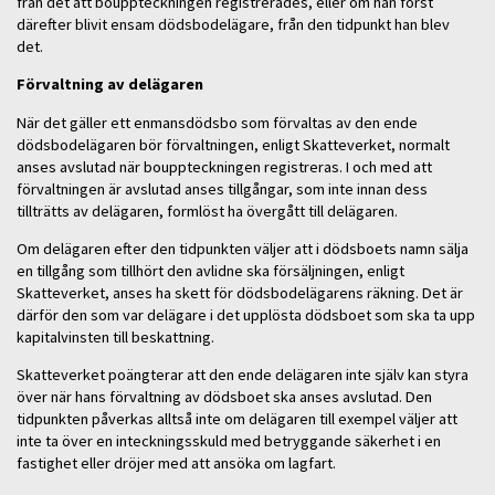
från det att bouppteckningen registrerades, eller om han först
därefter blivit ensam dödsbodelägare, från den tidpunkt han blev
det.
Förvaltning av delägaren
När det gäller ett enmansdödsbo som förvaltas av den ende
dödsbodelägaren bör förvaltningen, enligt Skatteverket, normalt
anses avslutad när bouppteckningen registreras. I och med att
förvaltningen är avslutad anses tillgångar, som inte innan dess
tillträtts av delägaren, formlöst ha övergått till delägaren.
Om delägaren efter den tidpunkten väljer att i dödsboets namn sälja
en tillgång som tillhört den avlidne ska försäljningen, enligt
Skatteverket, anses ha skett för dödsbodelägarens räkning. Det är
därför den som var delägare i det upplösta dödsboet som ska ta upp
kapitalvinsten till beskattning.
Skatteverket poängterar att den ende delägaren inte själv kan styra
över när hans förvaltning av dödsboet ska anses avslutad. Den
tidpunkten påverkas alltså inte om delägaren till exempel väljer att
inte ta över en inteckningsskuld med betryggande säkerhet i en
fastighet eller dröjer med att ansöka om lagfart.