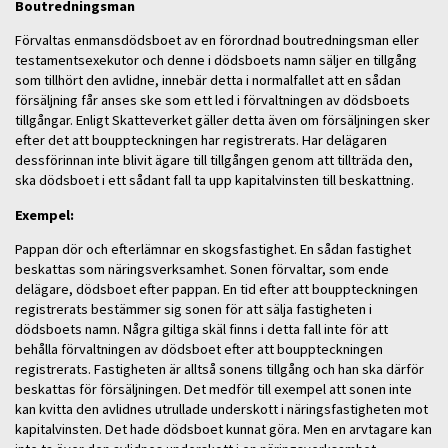
Boutredningsman
Förvaltas enmansdödsboet av en förordnad boutredningsman eller
testamentsexekutor och denne i dödsboets namn säljer en tillgång
som tillhört den avlidne, innebär detta i normalfallet att en sådan
försäljning får anses ske som ett led i förvaltningen av dödsboets
tillgångar. Enligt Skatteverket gäller detta även om försäljningen sker
efter det att bouppteckningen har registrerats. Har delägaren
dessförinnan inte blivit ägare till tillgången genom att tillträda den,
ska dödsboet i ett sådant fall ta upp kapitalvinsten till beskattning.
Exempel:
Pappan dör och efterlämnar en skogsfastighet. En sådan fastighet
beskattas som näringsverksamhet. Sonen förvaltar, som ende
delägare, dödsboet efter pappan. En tid efter att bouppteckningen
registrerats bestämmer sig sonen för att sälja fastigheten i
dödsboets namn. Några giltiga skäl finns i detta fall inte för att
behålla förvaltningen av dödsboet efter att bouppteckningen
registrerats. Fastigheten är alltså sonens tillgång och han ska därför
beskattas för försäljningen. Det medför till exempel att sonen inte
kan kvitta den avlidnes utrullade underskott i näringsfastigheten mot
kapitalvinsten. Det hade dödsboet kunnat göra. Men en arvtagare kan