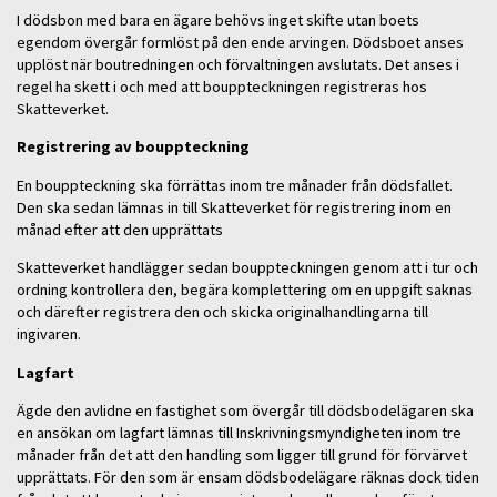
I dödsbon med bara en ägare behövs inget skifte utan boets
egendom övergår formlöst på den ende arvingen. Dödsboet anses
upplöst när boutredningen och förvaltningen avslutats. Det anses i
regel ha skett i och med att bouppteckningen registreras hos
Skatteverket.
Registrering av bouppteckning
En bouppteckning ska förrättas inom tre månader från dödsfallet.
Den ska sedan lämnas in till Skatteverket för registrering inom en
månad efter att den upprättats
Skatteverket handlägger sedan bouppteckningen genom att i tur och
ordning kontrollera den, begära komplettering om en uppgift saknas
och därefter registrera den och skicka originalhandlingarna till
ingivaren.
Lagfart
Ägde den avlidne en fastighet som övergår till dödsbodelägaren ska
en ansökan om lagfart lämnas till Inskrivningsmyndigheten inom tre
månader från det att den handling som ligger till grund för förvärvet
upprättats. För den som är ensam dödsbodelägare räknas dock tiden