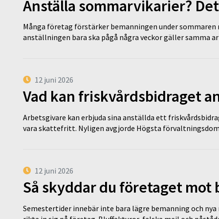
Anställa sommarvikarier? Det
Många företag förstärker bemanningen under sommaren m
anställningen bara ska pågå några veckor gäller samma a
12 juni 2026
Vad kan friskvårdsbidraget an
Arbetsgivare kan erbjuda sina anställda ett friskvårdsbidra
vara skattefritt. Nyligen avgjorde Högsta förvaltningsd
12 juni 2026
Så skyddar du företaget mot
Semestertider innebär inte bara lägre bemanning och nya ru
rikta in sig på företag. Bluffakturor, falska mejl och påstå