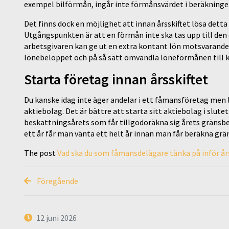
exempel bilförmån, ingår inte förmånsvärdet i beräkningen
Det finns dock en möjlighet att innan årsskiftet lösa det
Utgångspunkten är att en förmån inte ska tas upp till den 
arbetsgivaren kan ge ut en extra kontant lön motsvarand
lönebeloppet och på så sätt omvandla löneförmånen till 
Starta företag innan årsskiftet
Du kanske idag inte äger andelar i ett fåmansföretag men l
aktiebolag. Det är bättre att starta sitt aktiebolag i slute
beskattningsårets som får tillgodoräkna sig årets gränsbe
ett år får man vänta ett helt år innan man får beräkna gr
The post
Vad ska du som fåmansdelägare tänka på inför års
Föregående
12 juni 2026