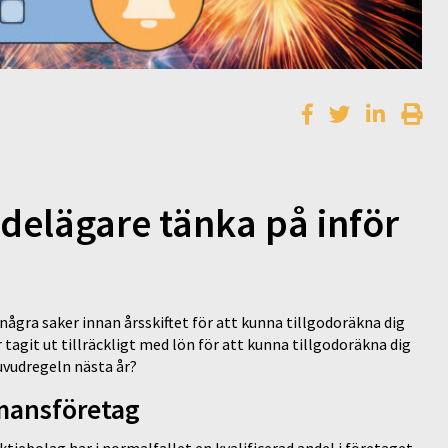
elägare tänka på inför
ågra saker innan årsskiftet för att kunna tillgodoräkna dig
 tagit ut tillräckligt med lön för att kunna tillgodoräkna dig
uvudregeln nästa år?
åmansföretag
iebolag har i normalfallet en kvalificerad andel i företaget.