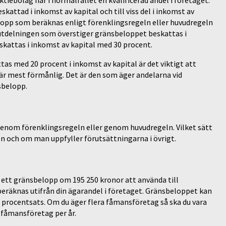
eskattad i inkomst av kapital och till viss del i inkomst av
lopp som beräknas enligt förenklingsregeln eller huvudregeln
 utdelningen som överstiger gränsbeloppet beskattas i
eskattas i inkomst av kapital med 30 procent.
s med 20 procent i inkomst av kapital är det viktigt att
 är mest förmånlig. Det är den som äger andelarna vid
sbelopp.
genom förenklingsregeln eller genom huvudregeln. Vilket sätt
 och om man uppfyller förutsättningarna i övrigt.
 ett gränsbelopp om 195 250 kronor att använda till
räknas utifrån din ägarandel i företaget. Gränsbeloppet kan
 procentsats. Om du äger flera fåmansföretag så ska du vara
 fåmansföretag per år.