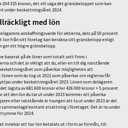
204 325 kronor, det vill säga det gränsbeloppet som kan
nt under beskattningsåret 2024.
llräckligt med lön
lägarens anskaffningsvärde för aktierna, dels på 50 procent
t lön från sitt företag kan beräkna sitt gränsbelopp enligt
n ger ett högre gränsbelopp.
 baserat på de löner som totalt sett finns i
a och det är viktigt att du, eller en till dig närstående
re beskattningsåret som påverkar möjligheten att
t lönen som du tog ut 2022 som påverkar om reglerna får
nyttjas under beskattningsåret 2023. Lönen som delägaren
 det lägsta av 681 600 kronor eller 426 000 kronor + 5 procent
r att den lön du tar ut under 2023 kommer att påverka
ren eller närstående är tvungen att ta ut under 2023 är det
av sammanlagd kontant ersättning i företaget. Det är nu under
utrymme för 2024.
t innebär att har lön betalats ut i form av förmån, till