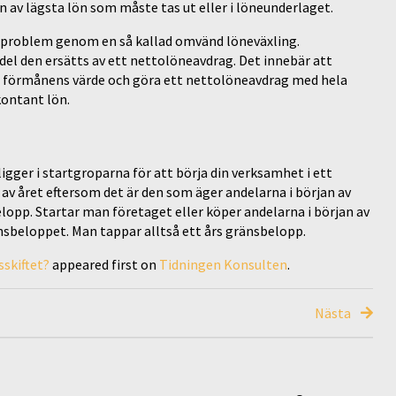
 av lägsta lön som måste tas ut eller i löneunderlaget.
ta problem genom en så kallad omvänd löneväxling.
del den ersätts av ett nettolöneavdrag. Det innebär att
e förmånens värde och göra ett nettolöneavdrag med hela
kontant lön.
igger i startgroparna för att börja din verksamhet i ett
t av året eftersom det är den som äger andelarna i början av
lopp. Startar man företaget eller köper andelarna i början av
änsbeloppet. Man tappar alltså ett års gränsbelopp.
skiftet?
appeared first on
Tidningen Konsulten
.
Nästa