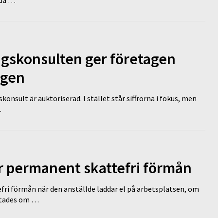
ngskonsulten ger företagen
ägen
nsult är auktoriserad. I stället står siffrorna i fokus, men
…
ir permanent skattefri förmån
efri förmån när den anställde laddar el på arbetsplatsen, om
lutades om …