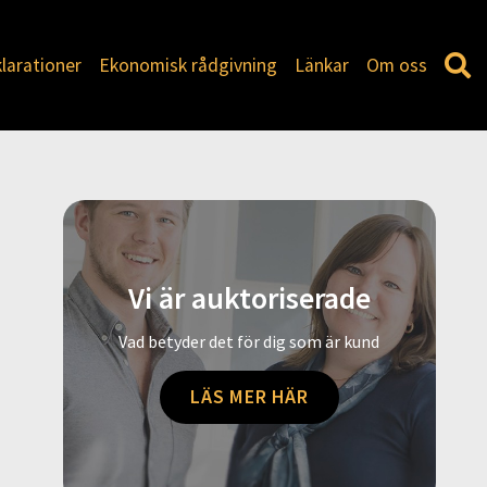
larationer
Ekonomisk rådgivning
Länkar
Om oss
Vi är auktoriserade
Vad betyder det för dig som är kund
LÄS MER HÄR