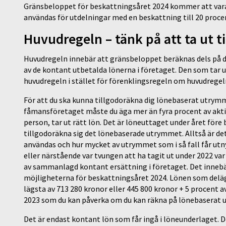
Gränsbeloppet för beskattningsåret 2024 kommer att vara 
användas för utdelningar med en beskattning till 20 proce
Huvudregeln – tänk på att ta ut ti
Huvudregeln innebär att gränsbeloppet beräknas dels på de
av de kontant utbetalda lönerna i företaget. Den som tar u
huvudregeln i stället för förenklingsregeln om huvudregel
För att du ska kunna tillgodoräkna dig lönebaserat utrymme
fåmansföretaget måste du äga mer än fyra procent av aktiern
person, tar ut rätt lön. Det är löneuttaget under året fö
tillgodoräkna sig det lönebaserade utrymmet. Alltså är de
användas och hur mycket av utrymmet som i så fall får ut
eller närstående var tvungen att ha tagit ut under 2022 var
av sammanlagd kontant ersättning i företaget. Det innebä
möjligheterna för beskattningsåret 2024. Lönen som deläga
lägsta av 713 280 kronor eller 445 800 kronor + 5 procent 
2023 som du kan påverka om du kan räkna på lönebaserat 
Det är endast kontant lön som får ingå i löneunderlaget. De