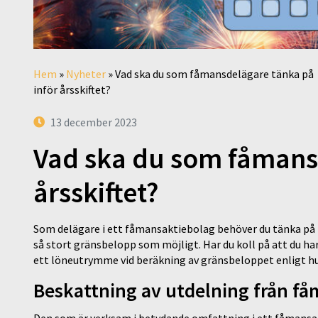
Hem
»
Nyheter
»
Vad ska du som fåmansdelägare tänka på
inför årsskiftet?
13 december 2023
Vad ska du som fåmansd
årsskiftet?
Som delägare i ett fåmansaktiebolag behöver du tänka på n
så stort gränsbelopp som möjligt. Har du koll på att du har
ett löneutrymme vid beräkning av gränsbeloppet enligt h
Beskattning av utdelning från f
Den som är verksam i betydande omfattning i ett fåmansakt