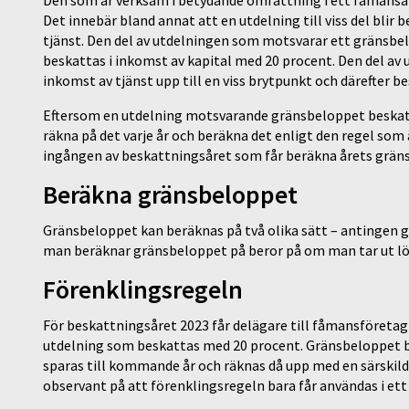
Det innebär bland annat att en utdelning till viss del blir b
tjänst. Den del av utdelningen som motsvarar ett gränsbe
beskattas i inkomst av kapital med 20 procent. Den del av
inkomst av tjänst upp till en viss brytpunkt och därefter b
Eftersom en utdelning motsvarande gränsbeloppet beskatta
räkna på det varje år och beräkna det enligt den regel som
ingången av beskattningsåret som får beräkna årets grän
Beräkna gränsbeloppet
Gränsbeloppet kan beräknas på två olika sätt – antingen 
man beräknar gränsbeloppet på beror på om man tar ut lön
Förenklingsregeln
För beskattningsåret 2023 får delägare till fåmansföretag
utdelning som beskattas med 20 procent. Gränsbeloppet be
sparas till kommande år och räknas då upp med en särskild
observant på att förenklingsregeln bara får användas i ett