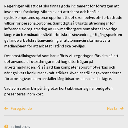
Regeringen vill att det ska finnas goda incitament för företagen att
investera i forskning. Vikten av att attrahera och behålla
nyckelkompetens öppnar upp för att det exempelvis blir förbättrade
villkor för personaloptioner. Samtidigt så tillsätts utredningar för
införande av registrering av EES-medborgare som vistas i Sverige
längre än tre månader såväl arbetskraftsinvandring. Utgångspunkten
gällande arbetskraftsinvandring är att lönenivån ska motsvara
medianlönen för att arbetstillstånd ska beviljas.
Det omställningsstöd som har införts vill regeringen förvalta så att
det används till utbildningar med hög efterfrågan på
arbetsmarknaden. På så sätt kan kompetensbrist motverkas och
näringslivets konkurrenskraft stärkas. Även anställningskostnaderna
för arbetsgivare som anställer långtidsarbetslösa ska bli lägre.
Vad som sedan blir på lång eller kort sikt visar sig när budgeten
presenteras inom kort.
Föregående
Nästa
12 juni 2026