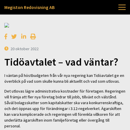
Megiston Redovisning AB
20 oktober 2022
Tidöavtalet – vad väntar?
I väntan på höstbudgeten från vår nya regering kan Tidöavtalet ge en
överblick på vad som skulle kunna bli aktuellt och vad som utlovas.
Det utlovas lägre administrativa kostnader för företagen. Regeringen
vill främja att fler nya företag bidrar till jobb, tillväxt och välstånd.
Såväl bolagsskatter som kapitalskatter ska vara konkurrenskraftiga,
och det öppnas upp för förändringar i 3.12-regelverket. Ägarskiften
kan vara komplicerade och regeringen vill förenkla villkoren för att
underlätta ägarskiften inom familjeföretag eller övergång till
personal.