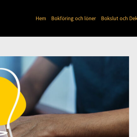
Hem
Bokföring och löner
Bokslut och Dek