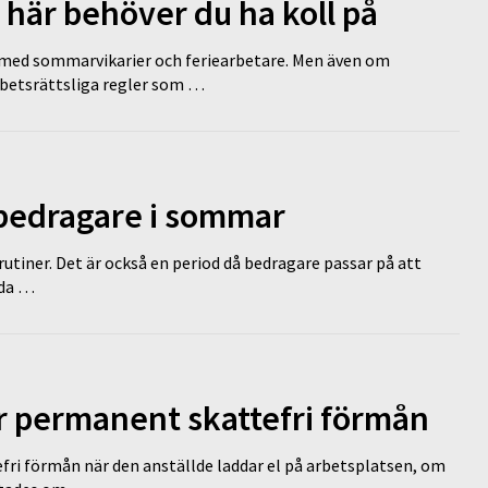
 här behöver du ha koll på
ed sommarvikarier och feriearbetare. Men även om
rbetsrättsliga regler som …
 bedragare i sommar
tiner. Det är också en period då bedragare passar på att
dda …
ir permanent skattefri förmån
efri förmån när den anställde laddar el på arbetsplatsen, om