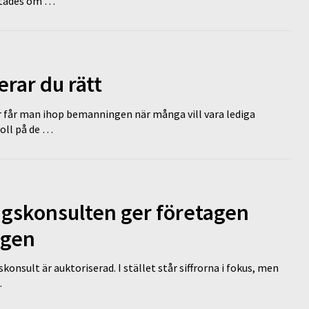
lutades om …
erar du rätt
r får man ihop bemanningen när många vill vara lediga
koll på de …
ngskonsulten ger företagen
ägen
nsult är auktoriserad. I stället står siffrorna i fokus, men
…