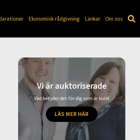
larationer
Ekonomisk rådgivning
Länkar
Om oss
Vi är auktoriserade
Vad betyder det för dig som är kund
LÄS MER HÄR