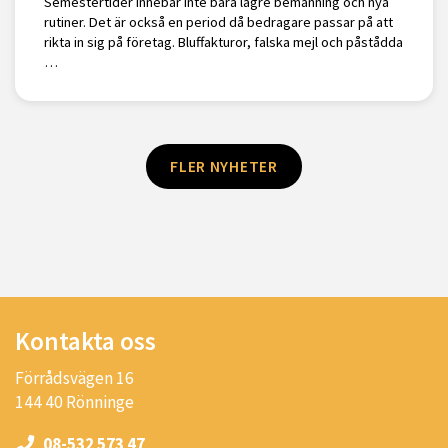
Semestertider innebär inte bara lägre bemanning och nya
rutiner. Det är också en period då bedragare passar på att
rikta in sig på företag. Bluffakturor, falska mejl och påstådda
…
FLER NYHETER
Kontakta oss
Förrådsvägen 16
144 40 Rönninge
08-532 573 47