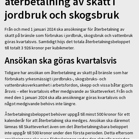
återbetalning av skatt i
jordbruk och skogsbruk
Från och med 1 januari 2024 ska ansökningar för återbetalning av
skatt på bränsle som förbrukas i jordbruk, skogsbruk och vattenbruk
göras kvartalsvis. Samtidigt höjs det totala återbetalningsbeloppet
till totalt 3 926 kronor per kubikmeter.
Ansökan ska göras kvartalsvis
Tidigare har ansökan om återbetalning av skatt på bränsle som har
förbrukats yrkesmässigt i jordbruks-, skogsbruks- och
vattenbruksverksamhet i arbetsfordon, skepp och vissa båtar gjorts
årsvis – eller kvartalsvis efter medgivande av Skatteverket. Från och
med den 1 januari 2024 ska alla ansökningar göras kvartalsvis och
något medgivande behövs inte längre.
Återbetalningsbeloppet behöver uppgå till minst 500 kronor för ett
kalenderår för att återbetalning ska medges. Ansökan ska däremot
lämnas till Skatteverket även om det återbetalningsbara beloppet
inte uppgår till 500 kronor under den första perioden. Detta eftersom
ansökningarna ska avse förbrukningen under den aktuella perioden.