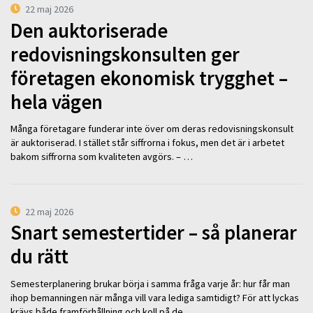
22 maj 2026
Den auktoriserade
redovisningskonsulten ger
företagen ekonomisk trygghet –
hela vägen
Många företagare funderar inte över om deras redovisningskonsult
är auktoriserad. I stället står siffrorna i fokus, men det är i arbetet
bakom siffrorna som kvaliteten avgörs. – …
22 maj 2026
Snart semestertider – så planerar
du rätt
Semesterplanering brukar börja i samma fråga varje år: hur får man
ihop bemanningen när många vill vara lediga samtidigt? För att lyckas
krävs både framförhållning och koll på de …