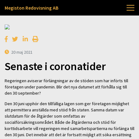
Megiston Redovisning AB
20 maj 2021
Senaste i coronatider
Regeringen aviserar förlängningar av de stöden som har införts till
företagen under pandemin. Blir det nya datumet att förhålla sig till
den 30 september?
Den 30 juni upphör den tillfälliga lagen som ger företagen möjlighet
att permittera anställda med stöd från staten. Samma datum var
slutdatum för de åtgärder som omfattas av
socialförsäkringsområdet. Både de åtgärderna och stöd för
korttidsarbete vill regeringen med samarbetspartierna nu förlänga till
den 30 juni. Det innebär att det är fortsatt möjligt att söka ersättning