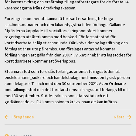
för karensavdrag och ersättning till egenföretagare för de första 14
karensdagarna från Försäkringskassan.
Företagen kommer att kunna få fortsatt ersättning för höga
sjuklönekostnader och den läkarintygsfria tiden förlängs. Gällande
åtgärderna kopplade till socialförsäkringsområdet kommer
regeringen att återkomma med besked. För fortsatt stöd för
korttidsarbete är läget annorlunda. Där krävs det ny lagstiftning och
förslaget är nu ute på remiss. Om förslaget antas så kommer
förlängningen att gälla från den 29 juni, vilket innebär att lagstödet för
korttidsarbete kommer att överlappas.
Ett annat stöd som föreslås förlängas är omsättningsstöden till
enskilda näringsidkare och handelsbolag med minst en fysisk person
som delägare. Till och med den 30 september 2021. Även Ordinarie
omställningsstöd och det förstärkt omställningsstöd förlängs till och
med 30 september. Stödet räknas som statsstöd och ett
godkännande av EU-kommissionen krävs innan de kan införas.
Föregående
Nästa