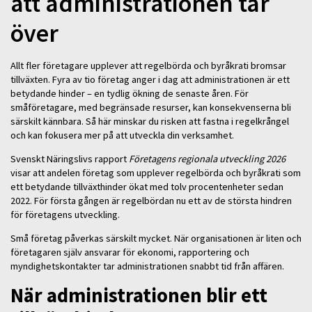
att administrationen tar
över
Allt fler företagare upplever att regelbörda och byråkrati bromsar
tillväxten. Fyra av tio företag anger i dag att administrationen är ett
betydande hinder – en tydlig ökning de senaste åren. För
småföretagare, med begränsade resurser, kan konsekvenserna bli
särskilt kännbara. Så här minskar du risken att fastna i regelkrångel
och kan fokusera mer på att utveckla din verksamhet.
Svenskt Näringslivs rapport
Företagens regionala utveckling 2026
visar att andelen företag som upplever regelbörda och byråkrati som
ett betydande tillväxthinder ökat med tolv procentenheter sedan
2022. För första gången är regelbördan nu ett av de största hindren
för företagens utveckling.
Små företag påverkas särskilt mycket. När organisationen är liten och
företagaren själv ansvarar för ekonomi, rapportering och
myndighetskontakter tar administrationen snabbt tid från affären.
När administrationen blir ett