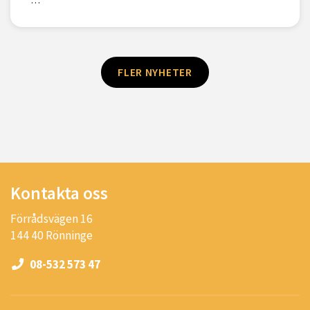
…
FLER NYHETER
Kontakta oss
Förrådsvägen 16
144 40 Rönninge
08-532 573 47