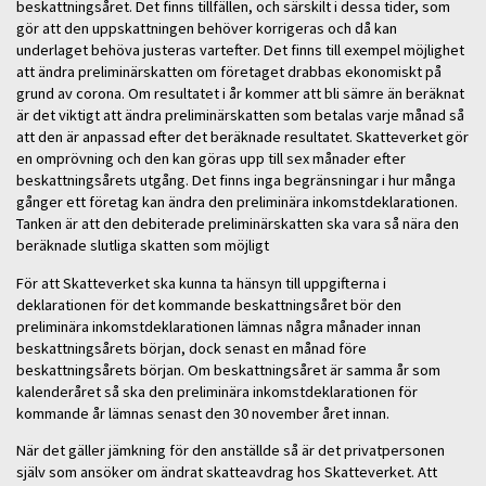
beskattningsåret. Det finns tillfällen, och särskilt i dessa tider, som
gör att den uppskattningen behöver korrigeras och då kan
underlaget behöva justeras vartefter. Det finns till exempel möjlighet
att ändra preliminärskatten om företaget drabbas ekonomiskt på
grund av corona. Om resultatet i år kommer att bli sämre än beräknat
är det viktigt att ändra preliminärskatten som betalas varje månad så
att den är anpassad efter det beräknade resultatet. Skatteverket gör
en omprövning och den kan göras upp till sex månader efter
beskattningsårets utgång. Det finns inga begränsningar i hur många
gånger ett företag kan ändra den preliminära inkomstdeklarationen.
Tanken är att den debiterade preliminärskatten ska vara så nära den
beräknade slutliga skatten som möjligt
För att Skatteverket ska kunna ta hänsyn till uppgifterna i
deklarationen för det kommande beskattningsåret bör den
preliminära inkomstdeklarationen lämnas några månader innan
beskattningsårets början, dock senast en månad före
beskattningsårets början. Om beskattningsåret är samma år som
kalenderåret så ska den preliminära inkomstdeklarationen för
kommande år lämnas senast den 30 november året innan.
När det gäller jämkning för den anställde så är det privatpersonen
själv som ansöker om ändrat skatteavdrag hos Skatteverket. Att