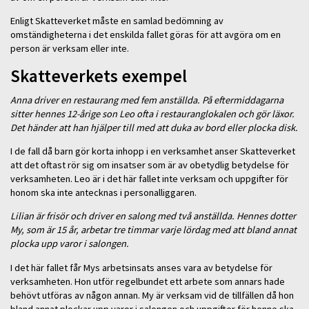
Enligt Skatteverket måste en samlad bedömning av
omständigheterna i det enskilda fallet göras för att avgöra om en
person är verksam eller inte.
Skatteverkets exempel
Anna driver en restaurang med fem anställda. På eftermiddagarna
sitter hennes 12-årige son Leo ofta i restauranglokalen och gör läxor.
Det händer att han hjälper till med att duka av bord eller plocka disk.
I de fall då barn gör korta inhopp i en verksamhet anser Skatteverket
att det oftast rör sig om insatser som är av obetydlig betydelse för
verksamheten. Leo är i det här fallet inte verksam och uppgifter för
honom ska inte antecknas i personalliggaren.
Lilian är frisör och driver en salong med två anställda. Hennes dotter
My, som är 15 år, arbetar tre timmar varje lördag med att bland annat
plocka upp varor i salongen.
I det här fallet får Mys arbetsinsats anses vara av betydelse för
verksamheten. Hon utför regelbundet ett arbete som annars hade
behövt utföras av någon annan. My är verksam vid de tillfällen då hon
bland annat plockar upp varor i salongen och uppgifter för henne ska