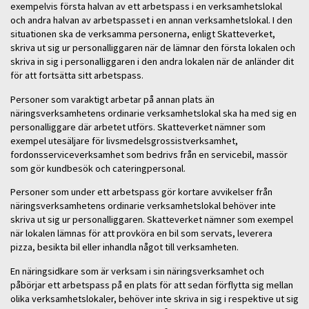
exempelvis första halvan av ett arbetspass i en verksamhetslokal
och andra halvan av arbetspasset i en annan verksamhetslokal. I den
situationen ska de verksamma personerna, enligt Skatteverket,
skriva ut sig ur personalliggaren när de lämnar den första lokalen och
skriva in sig i personalliggaren i den andra lokalen när de anländer dit
för att fortsätta sitt arbetspass.
Personer som varaktigt arbetar på annan plats än
näringsverksamhetens ordinarie verksamhetslokal ska ha med sig en
personalliggare där arbetet utförs. Skatteverket nämner som
exempel utesäljare för livsmedelsgrossistverksamhet,
fordonsserviceverksamhet som bedrivs från en servicebil, massör
som gör kundbesök och cateringpersonal.
Personer som under ett arbetspass gör kortare avvikelser från
näringsverksamhetens ordinarie verksamhetslokal behöver inte
skriva ut sig ur personalliggaren. Skatteverket nämner som exempel
när lokalen lämnas för att provköra en bil som servats, leverera
pizza, besikta bil eller inhandla något till verksamheten.
En näringsidkare som är verksam i sin näringsverksamhet och
påbörjar ett arbetspass på en plats för att sedan förflytta sig mellan
olika verksamhetslokaler, behöver inte skriva in sig i respektive ut sig