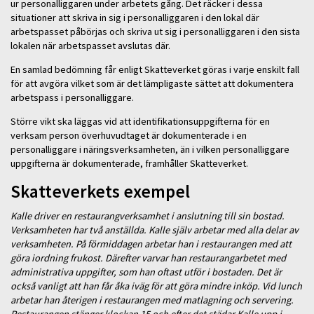
ur personalliggaren under arbetets gång. Det räcker i dessa
situationer att skriva in sig i personalliggaren i den lokal där
arbetspasset påbörjas och skriva ut sig i personalliggaren i den sista
lokalen när arbetspasset avslutas där.
En samlad bedömning får enligt Skatteverket göras i varje enskilt fall
för att avgöra vilket som är det lämpligaste sättet att dokumentera
arbetspass i personalliggare.
Större vikt ska läggas vid att identifikationsuppgifterna för en
verksam person överhuvudtaget är dokumenterade i en
personalliggare i näringsverksamheten, än i vilken personalliggare
uppgifterna är dokumenterade, framhåller Skatteverket.
Skatteverkets exempel
Kalle driver en restaurangverksamhet i anslutning till sin bostad.
Verksamheten har två anställda. Kalle själv arbetar med alla delar av
verksamheten. På förmiddagen arbetar han i restaurangen med att
göra iordning frukost. Därefter varvar han restaurangarbetet med
administrativa uppgifter, som han oftast utför i bostaden. Det är
också vanligt att han får åka iväg för att göra mindre inköp. Vid lunch
arbetar han återigen i restaurangen med matlagning och servering.
Restaurangen stänger klockan 15 och efter det städar Kalle upp i