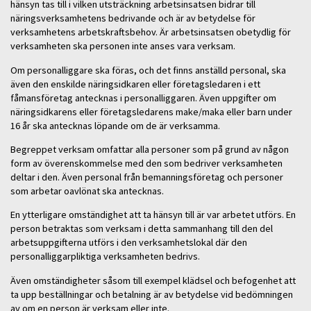
hänsyn tas till i vilken utsträckning arbetsinsatsen bidrar till
näringsverksamhetens bedrivande och är av betydelse för
verksamhetens arbetskraftsbehov. Är arbetsinsatsen obetydlig för
verksamheten ska personen inte anses vara verksam.
Om personalliggare ska föras, och det finns anställd personal, ska
även den enskilde näringsidkaren eller företagsledaren i ett
fåmansföretag antecknas i personalliggaren. Även uppgifter om
näringsidkarens eller företagsledarens make/maka eller barn under
16 år ska antecknas löpande om de är verksamma.
Begreppet verksam omfattar alla personer som på grund av någon
form av överenskommelse med den som bedriver verksamheten
deltar i den. Även personal från bemanningsföretag och personer
som arbetar oavlönat ska antecknas.
En ytterligare omständighet att ta hänsyn till är var arbetet utförs. En
person betraktas som verksam i detta sammanhang till den del
arbetsuppgifterna utförs i den verksamhetslokal där den
personalliggarpliktiga verksamheten bedrivs.
Även omständigheter såsom till exempel klädsel och befogenhet att
ta upp beställningar och betalning är av betydelse vid bedömningen
av om en person är verksam eller inte.