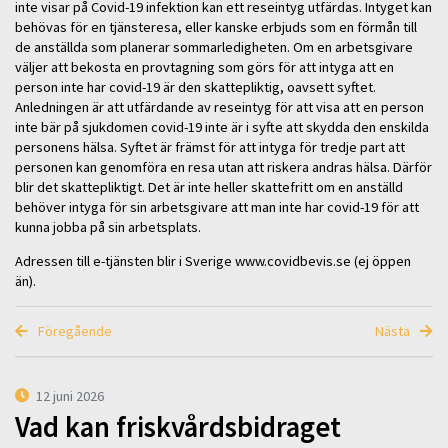
inte visar på Covid-19 infektion kan ett reseintyg utfärdas. Intyget kan
behövas för en tjänsteresa, eller kanske erbjuds som en förmån till
de anställda som planerar sommarledigheten. Om en arbetsgivare
väljer att bekosta en provtagning som görs för att intyga att en
person inte har covid-19 är den skattepliktig, oavsett syftet.
Anledningen är att utfärdande av reseintyg för att visa att en person
inte bär på sjukdomen covid-19 inte är i syfte att skydda den enskilda
personens hälsa. Syftet är främst för att intyga för tredje part att
personen kan genomföra en resa utan att riskera andras hälsa. Därför
blir det skattepliktigt. Det är inte heller skattefritt om en anställd
behöver intyga för sin arbetsgivare att man inte har covid-19 för att
kunna jobba på sin arbetsplats.
Adressen till e-tjänsten blir i Sverige www.covidbevis.se (ej öppen
än).
Föregående
Nästa
12 juni 2026
Vad kan friskvårdsbidraget