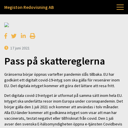
Megiston Redovisning AB
17 juni 2021
Pass på skattereglerna
Gränserna börjar öppnas vartefter pandemin slås tillbaka. EU har
godkänt ett digitalt covid-19-intyg som ska gälla för resenärer inom
EU. Det digitala intyget kommer att göra det lättare att resa fritt.
Det digitala covid-19-intyget är utformat på samma sätt inom hela EU.
Intyget ska underlätta resor inom Europa under coronapandemin. Det
börjar gälla den 1 juli 2021 och kommer att användas i tolv månader.
Alla EU-länder kommer att godkänna intyget som visar att man har
vaccinerats, testat negativt eller tillfrisknat från covid. Den 1 juli
avser den svenska E-hälsomyndigheten öppna e-tjänsten Covidbevis