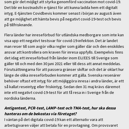
som gör det möjligt att styrka genomförd vaccination mot covid-19.
Det blir en kostnadsfri e-tjänst för att kunna ladda hem ett digitalt
intyg. E-tjänsten Covidbevis kommer senast i början av augusti även
att ge möjlighet att hämta bevis på negativt covid-19-test och bevis
på tillfrisknande.
Flera länder har inreseförbud för utländska medborgare som inte kan
visa upp ett negativt testsvar för covid-19-infektion. Det är landet
man reser till som avgör vilka regler som gäller där och den enskildes
ansvar att kontrollera om kraven för inresa uppfylls. Exempelvis finns
det idag ett inreseförbud från länder inom EU/EES till Sverige som
gäller till och med den 30 juni 2021 eller till dess att annat meddelas.
Förutsättningarna för att passera gränser skiftar och det är oklart hur
länge de olika inreseförbuden kommer att gälla. Svenska resenärer
behöver oftast ett intyg för att möjliggöra inresa i andra länder, är ett
så kallat reseintyg eller friskintyg. Sedan den 31 maj krävs däremot
inte ett negativt covid-19-test för att få resa in i Sverige från de
nordiska länderna.
Antigentest, PCR-test, LAMP-test och TMA-test, hur ska dessa
hanteras om de bekostas via företaget?
I väntan på det digitala covid-19 kan ett alternativ vara att
arbetsgivaren väljer att betala för en provtagning. Om provsvaret