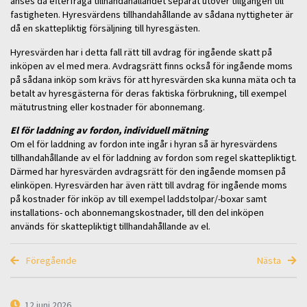
anses då efterfråga tillhandahållandet separat utöver tillgången till
fastigheten. Hyresvärdens tillhandahållande av sådana nyttigheter är
då en skattepliktig försäljning till hyresgästen.
Hyresvärden har i detta fall rätt till avdrag för ingående skatt på
inköpen av el med mera. Avdragsrätt finns också för ingående moms
på sådana inköp som krävs för att hyresvärden ska kunna mäta och ta
betalt av hyresgästerna för deras faktiska förbrukning, till exempel
mätutrustning eller kostnader för abonnemang.
El för laddning av fordon, individuell mätning
Om el för laddning av fordon inte ingår i hyran så är hyresvärdens
tillhandahållande av el för laddning av fordon som regel skattepliktigt.
Därmed har hyresvärden avdragsrätt för den ingående momsen på
elinköpen. Hyresvärden har även rätt till avdrag för ingående moms
på kostnader för inköp av till exempel laddstolpar/-boxar samt
installations- och abonnemangskostnader, till den del inköpen
används för skattepliktigt tillhandahållande av el.
Föregående
Nästa
12 juni 2026