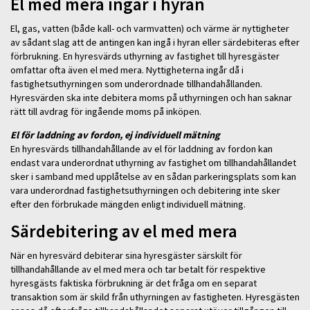
El med mera ingår i hyran
El, gas, vatten (både kall- och varmvatten) och värme är nyttigheter
av sådant slag att de antingen kan ingå i hyran eller särdebiteras efter
förbrukning. En hyresvärds uthyrning av fastighet till hyresgäster
omfattar ofta även el med mera. Nyttigheterna ingår då i
fastighetsuthyrningen som underordnade tillhandahållanden.
Hyresvärden ska inte debitera moms på uthyrningen och han saknar
rätt till avdrag för ingående moms på inköpen.
El för laddning av fordon, ej individuell mätning
En hyresvärds tillhandahållande av el för laddning av fordon kan
endast vara underordnat uthyrning av fastighet om tillhandahållandet
sker i samband med upplåtelse av en sådan parkeringsplats som kan
vara underordnad fastighetsuthyrningen och debitering inte sker
efter den förbrukade mängden enligt individuell mätning.
Särdebitering av el med mera
När en hyresvärd debiterar sina hyresgäster särskilt för
tillhandahållande av el med mera och tar betalt för respektive
hyresgästs faktiska förbrukning är det fråga om en separat
transaktion som är skild från uthyrningen av fastigheten. Hyresgästen