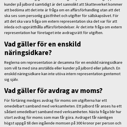
kunder på julbord samtidigt är det sannolikt att Skatteverket kommer
att bedöma att det inte är fråga om en affärsförhandling utan att det
ska ses som personlig gästfrihet och utgifter för sällskapslivet. För
att det ska vara fråga om extern representation ska det var för att
inleda och upprätthålla affärsförbindelser. Är det inte fråga om extern
representation har företaget inte avdragsrätt för utgiften.
Vad gäller för en enskild
näringsidkare?
Reglerna om representation är desamma för en enskild näringsidkare
som vill ta med sina anställda eller kunder på julbord eller jullunch. En
enskild näringsidkare kan inte utöva intern representation gentemot
sig själv.
Vad gäller för avdrag av moms?
För förtäring medges avdrag för moms om utgifterna har ett
omedelbart samband med verksamheten. Ett julbord får anses ha ett
sådant omedelbart samband med verksamheten. Nästa fråga blir hur
stort avdrag för moms som man får göra. Avdraget får nämligen
högst uppgå till den ingående momsen på 300 kronor per person och