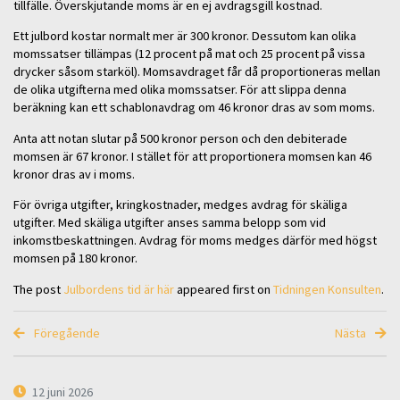
tillfälle. Överskjutande moms är en ej avdragsgill kostnad.
Ett julbord kostar normalt mer är 300 kronor. Dessutom kan olika
momssatser tillämpas (12 procent på mat och 25 procent på vissa
drycker såsom starköl). Momsavdraget får då proportioneras mellan
de olika utgifterna med olika momssatser. För att slippa denna
beräkning kan ett schablonavdrag om 46 kronor dras av som moms.
Anta att notan slutar på 500 kronor person och den debiterade
momsen är 67 kronor. I stället för att proportionera momsen kan 46
kronor dras av i moms.
För övriga utgifter, kringkostnader, medges avdrag för skäliga
utgifter. Med skäliga utgifter anses samma belopp som vid
inkomstbeskattningen. Avdrag för moms medges därför med högst
momsen på 180 kronor.
The post
Julbordens tid är här
appeared first on
Tidningen Konsulten
.
Föregående
Nästa
12 juni 2026