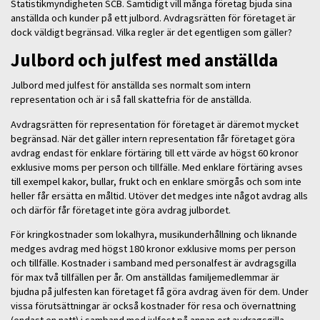
Statistikmyndigheten SCB. Samtidigt vill många företag bjuda sina
anställda och kunder på ett julbord. Avdragsrätten för företaget är
dock väldigt begränsad. Vilka regler är det egentligen som gäller?
Julbord och julfest med anställda
Julbord med julfest för anställda ses normalt som intern
representation och är i så fall skattefria för de anställda.
Avdragsrätten för representation för företaget är däremot mycket
begränsad. När det gäller intern representation får företaget göra
avdrag endast för enklare förtäring till ett värde av högst 60 kronor
exklusive moms per person och tillfälle. Med enklare förtäring avses
till exempel kakor, bullar, frukt och en enklare smörgås och som inte
heller får ersätta en måltid. Utöver det medges inte något avdrag alls
och därför får företaget inte göra avdrag julbordet.
För kringkostnader som lokalhyra, musikunderhållning och liknande
medges avdrag med högst 180 kronor exklusive moms per person
och tillfälle. Kostnader i samband med personalfest är avdragsgilla
för max två tillfällen per år. Om anställdas familjemedlemmar är
bjudna på julfesten kan företaget få göra avdrag även för dem. Under
vissa förutsättningar är också kostnader för resa och övernattning
(endast en natt) i samband med julfest på annan ort avdragsgilla.