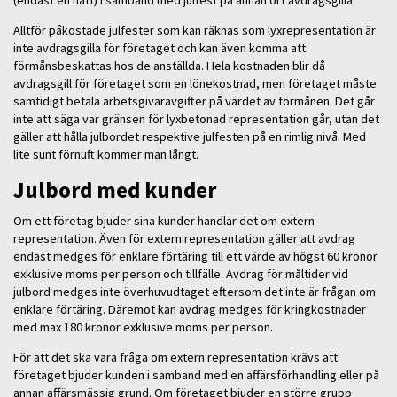
Alltför påkostade julfester som kan räknas som lyxrepresentation är
inte avdragsgilla för företaget och kan även komma att
förmånsbeskattas hos de anställda. Hela kostnaden blir då
avdragsgill för företaget som en lönekostnad, men företaget måste
samtidigt betala arbetsgivaravgifter på värdet av förmånen. Det går
inte att säga var gränsen för lyxbetonad representation går, utan det
gäller att hålla julbordet respektive julfesten på en rimlig nivå. Med
lite sunt förnuft kommer man långt.
Julbord med kunder
Om ett företag bjuder sina kunder handlar det om extern
representation. Även för extern representation gäller att avdrag
endast medges för enklare förtäring till ett värde av högst 60 kronor
exklusive moms per person och tillfälle. Avdrag för måltider vid
julbord medges inte överhuvudtaget eftersom det inte är frågan om
enklare förtäring. Däremot kan avdrag medges för kringkostnader
med max 180 kronor exklusive moms per person.
För att det ska vara fråga om extern representation krävs att
företaget bjuder kunden i samband med en affärsförhandling eller på
annan affärsmässig grund. Om företaget bjuder en större grupp