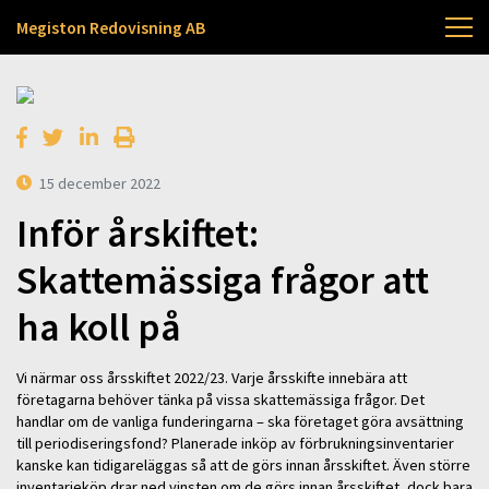
Megiston Redovisning AB
15 december 2022
Inför årskiftet:
Skattemässiga frågor att
ha koll på
Vi närmar oss årsskiftet 2022/23. Varje årsskifte innebära att
företagarna behöver tänka på vissa skattemässiga frågor. Det
handlar om de vanliga funderingarna – ska företaget göra avsättning
till periodiseringsfond? Planerade inköp av förbrukningsinventarier
kanske kan tidigareläggas så att de görs innan årsskiftet. Även större
inventarieköp drar ned vinsten om de görs innan årsskiftet, dock bara