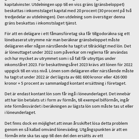
kapitalvinster. Utdelningen upp till en viss gräns (gränsbeloppet)
beskattas i inkomstslaget kapital med 20 procent (30 procent på två
tredjedelar av utdelningen). Den utdelning som överstiger denna
gräns beskattas i inkomstslaget tjänst.
För att en delägare i ett fåmansföretag ska får tillgodoräkna sig ett
lönebaserat utrymme när man beräknar gränsbeloppet måste
delägaren eller någon närstående ha tagit ut tillräckligt med lön. Det
är löneuttaget under 2022 som påverkar om reglerna får användas
och hur mycket av utrymmet som i så fall får utnyttjas under
inkomståret 2023. För beskattningsåret 2023 krävs att lönen för 2022
uppgick till en viss nivå. Lönen som delägaren eller närstående måste
ha tagit ut under 2022 är det lägsta av 681 600 kronor eller 426 000
kronor + 5 procent av sammanlagd kontant ersättning i företaget.
Det är endast kontant lön som får ingå i löneunderlaget. Det innebär
att har lön betalats ut i form av förmån, till exempel bilförmån, ingår
inte förmånsvärdet i beräkningen av lägsta lön som måste tas ut eller
i löneunderlaget.
Det finns dock en möjlighet att innan årsskiftet lösa detta problem
genom en så kallad omvänd löneväxling. Utgångspunkten är att en
förmån inte ska tas upp till den del den ersätts av ett