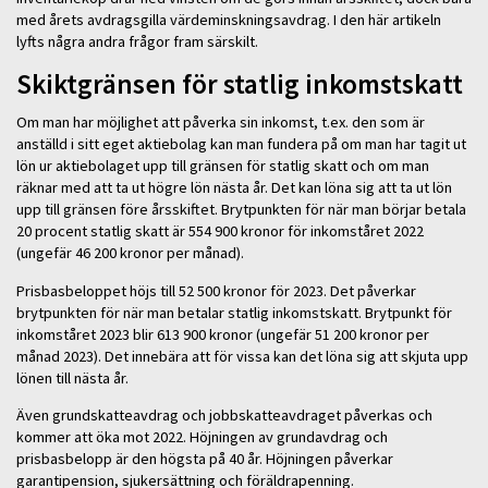
med årets avdragsgilla värdeminskningsavdrag. I den här artikeln
lyfts några andra frågor fram särskilt.
Skiktgränsen för statlig inkomstskatt
Om man har möjlighet att påverka sin inkomst, t.ex. den som är
anställd i sitt eget aktiebolag kan man fundera på om man har tagit ut
lön ur aktiebolaget upp till gränsen för statlig skatt och om man
räknar med att ta ut högre lön nästa år. Det kan löna sig att ta ut lön
upp till gränsen före årsskiftet. Brytpunkten för när man börjar betala
20 procent statlig skatt är 554 900 kronor för inkomståret 2022
(ungefär 46 200 kronor per månad).
Prisbasbeloppet höjs till 52 500 kronor för 2023. Det påverkar
brytpunkten för när man betalar statlig inkomstskatt. Brytpunkt för
inkomståret 2023 blir 613 900 kronor (ungefär 51 200 kronor per
månad 2023). Det innebära att för vissa kan det löna sig att skjuta upp
lönen till nästa år.
Även grundskatteavdrag och jobbskatteavdraget påverkas och
kommer att öka mot 2022. Höjningen av grundavdrag och
prisbasbelopp är den högsta på 40 år. Höjningen påverkar
garantipension, sjukersättning och föräldrapenning.