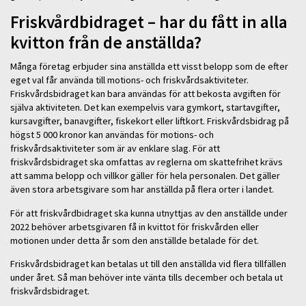
Friskvårdbidraget – har du fått in alla
kvitton från de anställda?
Många företag erbjuder sina anställda ett visst belopp som de efter
eget val får använda till motions- och friskvårdsaktiviteter.
Friskvårdsbidraget kan bara användas för att bekosta avgiften för
själva aktiviteten. Det kan exempelvis vara gymkort, startavgifter,
kursavgifter, banavgifter, fiskekort eller liftkort. Friskvårdsbidrag på
högst 5 000 kronor kan användas för motions- och
friskvårdsaktiviteter som är av enklare slag. För att
friskvårdsbidraget ska omfattas av reglerna om skattefrihet krävs
att samma belopp och villkor gäller för hela personalen. Det gäller
även stora arbetsgivare som har anställda på flera orter i landet.
För att friskvårdbidraget ska kunna utnyttjas av den anställde under
2022 behöver arbetsgivaren få in kvittot för friskvården eller
motionen under detta år som den anställde betalade för det.
Friskvårdsbidraget kan betalas ut till den anställda vid flera tillfällen
under året. Så man behöver inte vänta tills december och betala ut
friskvårdsbidraget.