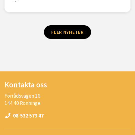
…
FLER NYHETER
Kontakta oss
Förrådsvägen 16
144 40 Rönninge
08-532 573 47