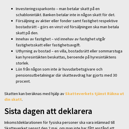
Investeringssparkonto – man betalar skatt på en
schablonintäkt. Banken betalar inte in någon skatt för det.
Försäljning av aktier eller fonder samt fastighet respektive
bostadsrätt – görs en vinst vid försäljningen ska man betala
skatt på den.
Innehav av fastighet – vid innehav av fastighet utgår
fastighetsskatt eller fastighetsavgift.
Uthyrning av bostad – en villa, bostadsrätt eller sommarstuga
kan hyresintäkten beskattas, beroende på hyresintäktens
storlek.
Lön från någon som inte är huvudarbetsgivare och
pensionsutbetalningar där skatteavdrag har gjorts med 30
procent.
Skatten kan beräknas med hjälp av
Skatteverkets tjänst Räkna ut
din skatt
.
Sista dagen att deklarera
Inkomstdeklarationen för fysiska personer ska vara inlämnad till
Skatteverket senast den 2 maj, om man inte har fått anstånd att