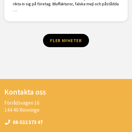
rikta in sig på företag. Bluffakturor, falska mejl och påstådda
…
FLER NYHETER
Kontakta oss
Förrådsvägen 16
144 40 Rönninge
08-532 573 47