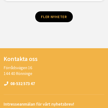
FLER NYHETER
Kontakta oss
Förrådsvägen 16
144 40 Rönninge
08-532 573 47
Intresseanmälan för vårt nyhetsbrev!