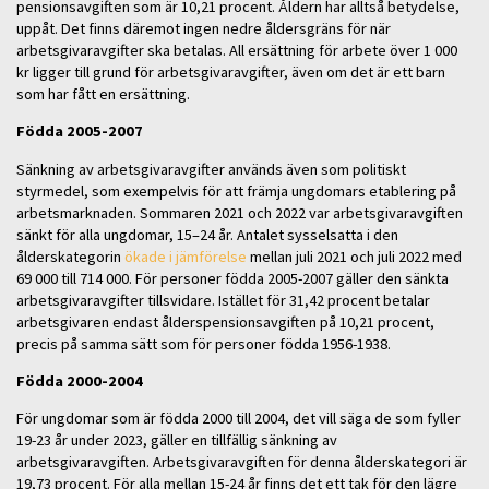
pensionsavgiften som är 10,21 procent. Åldern har alltså betydelse,
uppåt. Det finns däremot ingen nedre åldersgräns för när
arbetsgivaravgifter ska betalas. All ersättning för arbete över 1 000
kr ligger till grund för arbetsgivaravgifter, även om det är ett barn
som har fått en ersättning.
Födda 2005-2007
Sänkning av arbetsgivaravgifter används även som politiskt
styrmedel, som exempelvis för att främja ungdomars etablering på
arbetsmarknaden. Sommaren 2021 och 2022 var arbetsgivaravgiften
sänkt för alla ungdomar, 15–24 år. Antalet sysselsatta i den
ålderskategorin
ökade i jämförelse
mellan juli 2021 och juli 2022 med
69 000 till 714 000. För personer födda 2005-2007 gäller den sänkta
arbetsgivaravgifter tillsvidare. Istället för 31,42 procent betalar
arbetsgivaren endast ålderspensionsavgiften på 10,21 procent,
precis på samma sätt som för personer födda 1956-1938.
Födda 2000-2004
För ungdomar som är födda 2000 till 2004, det vill säga de som fyller
19-23 år under 2023, gäller en tillfällig sänkning av
arbetsgivaravgiften. Arbetsgivaravgiften för denna ålderskategori är
19,73 procent. För alla mellan 15-24 år finns det ett tak för den lägre